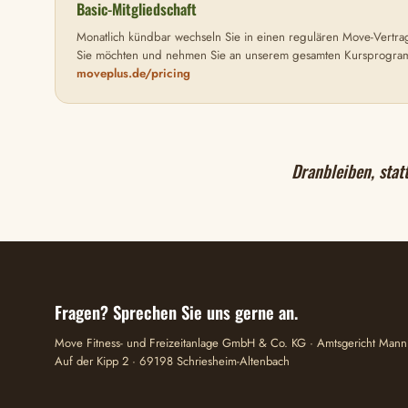
Basic-Mitgliedschaft
Monatlich kündbar wechseln Sie in einen regulären Move-Vertrag.
Sie möchten und nehmen Sie an unserem gesamten Kursprogramm 
moveplus.de/pricing
Dranbleiben, stat
Fragen? Sprechen Sie uns gerne an.
Move Fitness- und Freizeitanlage GmbH & Co. KG · Amtsgericht Ma
Auf der Kipp 2 · 69198 Schriesheim-Altenbach