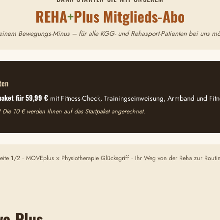
REHA
+
Plus Mitglieds-Abo
t einem Bewegungs-Minus – für alle KGG- und Rehasport-Patienten bei uns mö
ten
paket für 59,99 €
mit Fitness-Check, Trainingseinweisung, Armband und Fitn
 Die 10 € werden Ihnen auf das Startpaket angerechnet.
eite 1/2 · MOVEplus × Physiotherapie Glücksgriff · Ihr Weg von der Reha zur Routi
ve-Plus