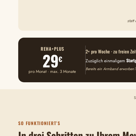
stat
REHA+PLUS
2× pro Woche · zu freien Zei
29
€
Start
Zuzüglich einmaligem
Bereits ein Armband erworben?
pro Monat · max. 3 Monate
S
SO FUNKTIONIERT’S
In drei Schritten zu Ihrem Mo