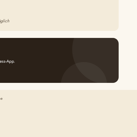
glich
ess-App.
ne